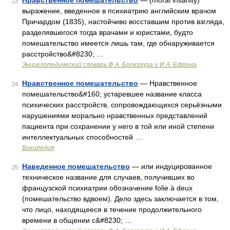
Нравственное помешательство
— (moral insanity)
23
выражение, введенное в психиатрию английским врачом
Причардом (1835), настойчиво восставшим против взгляда,
разделявшегося тогда врачами и юристами, будто
помешательство имеется лишь там, где обнаруживается
расстройство&#8230; …
Энциклопедический словарь Ф.А. Брокгауза и И.А. Ефрона
Нравственное помешательство
— Нравственное
24
помешательство&#160; устаревшее название класса
психических расстройств, сопровождающихся серьёзными
нарушениями морально нравственных представлений
пациента при сохранении у него в той или иной степени
интеллектуальных способностей …
Википедия
Наведенное помешательство
— или индуцированное
25
техническое название для случаев, получивших во
французской психиатрии обозначение folie à deux
(помешательство вдвоем). Дело здесь заключается в том,
что лицо, находящееся в течение продолжительного
времени в общении с&#8230; …