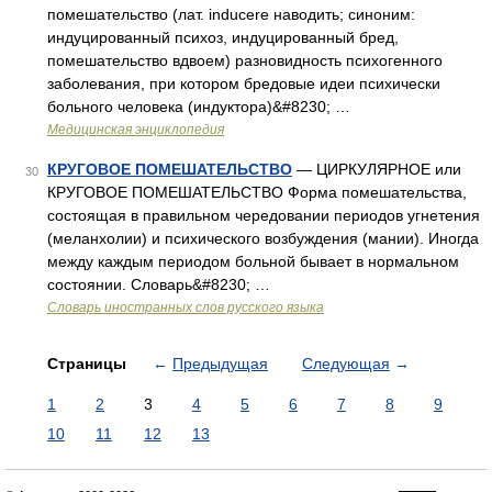
помешательство (лат. inducere наводить; синоним:
индуцированный психоз, индуцированный бред,
помешательство вдвоем) разновидность психогенного
заболевания, при котором бредовые идеи психически
больного человека (индуктора)&#8230; …
Медицинская энциклопедия
КРУГОВОЕ ПОМЕШАТЕЛЬСТВО
— ЦИРКУЛЯРНОЕ или
30
КРУГОВОЕ ПОМЕШАТЕЛЬСТВО Форма помешательства,
состоящая в правильном чередовании периодов угнетения
(меланхолии) и психического возбуждения (мании). Иногда
между каждым периодом больной бывает в нормальном
состоянии. Словарь&#8230; …
Словарь иностранных слов русского языка
Страницы
←
Предыдущая
Следующая
→
1
2
3
4
5
6
7
8
9
10
11
12
13