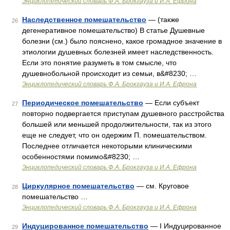
Энциклопедический словарь Ф.А. Брокгауза и И.А. Ефрона
Наследственное помешательство
— (также
26
дегенеративное помешательство) В статье Душевные
болезни (см.) было пояснено, какое громадное значение в
этиологии душевных болезней имеет наследственность.
Если это понятие разуметь в том смысле, что
душевнобольной происходит из семьи, в&#8230; …
Энциклопедический словарь Ф.А. Брокгауза и И.А. Ефрона
Периодическое помешательство
— Если субъект
27
повторно подвергается приступам душевного расстройства
большей или меньшей продолжительности, так из этого
еще не следует, что он одержим П. помешательством.
Последнее отличается некоторыми клиническими
особенностями помимо&#8230; …
Энциклопедический словарь Ф.А. Брокгауза и И.А. Ефрона
Циркулярное помешательство
— см. Круговое
28
помешательство …
Энциклопедический словарь Ф.А. Брокгауза и И.А. Ефрона
Индуцированное помешательство
— I Индуцированное
29