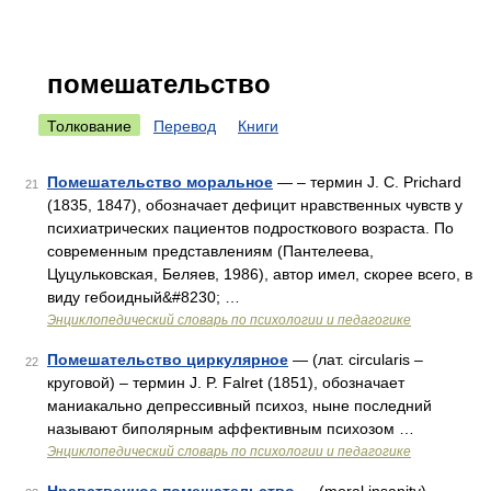
помешательство
Толкование
Перевод
Книги
Помешательство моральное
— – термин J. C. Prichard
21
(1835, 1847), обозначает дефицит нравственных чувств у
психиатрических пациентов подросткового возраста. По
современным представлениям (Пантелеева,
Цуцульковская, Беляев, 1986), автор имел, скорее всего, в
виду гебоидный&#8230; …
Энциклопедический словарь по психологии и педагогике
Помешательство циркулярное
— (лат. circularis –
22
круговой) – термин J. P. Falret (1851), обозначает
маниакально депрессивный психоз, ныне последний
называют биполярным аффективным психозом …
Энциклопедический словарь по психологии и педагогике